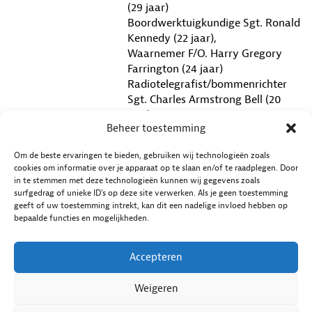
(29 jaar)
Boordwerktuigkundige Sgt. Ronald
Kennedy (22 jaar),
Waarnemer F/O. Harry Gregory
Farrington (24 jaar)
Radiotelegrafist/bommenrichter
Sgt. Charles Armstrong Bell (20
jaar)
Beheer toestemming
Boordschutter F/O. John Michael
Campbell (30 jaar)
Om de beste ervaringen te bieden, gebruiken wij technologieën zoals
Boordschutter Sgt. Leonard
cookies om informatie over je apparaat op te slaan en/of te raadplegen. Door
Richard James Shrubsall (30 jaar)
in te stemmen met deze technologieën kunnen wij gegevens zoals
Boordschutter Fl/Sgt. John Francis
surfgedrag of unieke ID's op deze site verwerken. Als je geen toestemming
geeft of uw toestemming intrekt, kan dit een nadelige invloed hebben op
James McCaw (20 jaar)
bepaalde functies en mogelijkheden.
GEVONDEN
Ja
Accepteren
Weigeren