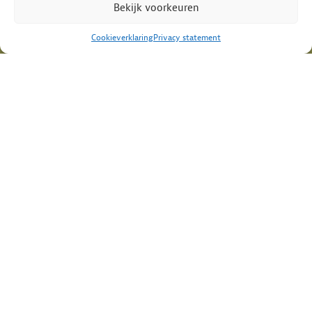
Bekijk voorkeuren
Homepage
Luchtoorlog
Cookieverklaring
Privacy statement
Het bergen
Onderwijs
Herinneringen
Bronnen
Kernwaarden en kerntaken
Missie & Visie
Organisatie
Cookieverklaring
Privacy statement
Disclaimer
Toegankelijkheid
Dit project wordt mede tot stand gebracht met financiële
bijdrage van het V-fonds.